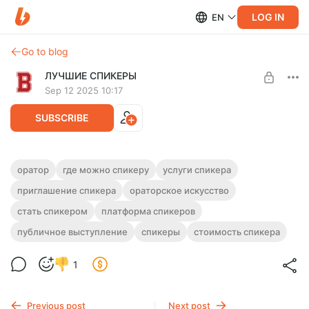
LOG IN
EN
Go to blog
ЛУЧШИЕ СПИКЕРЫ
Sep 12 2025 10:17
SUBSCRIBE
Запрос №1997
оратор
где можно спикеру
услуги спикера
приглашение спикера
ораторское искусство
Level required:
Проект "Твой путь", Курск, 23-24 сентября
Платная подписка на запросы
Тема "Начни свой бизнес в социальной сфере: 7 шагов к
стать спикером
платформа спикеров
успеху"
SUBSCRIBE
Участники: молодежь от 18 до 35 лет
публичное выступление
спикеры
стоимость спикера
1
Previous post
Next post