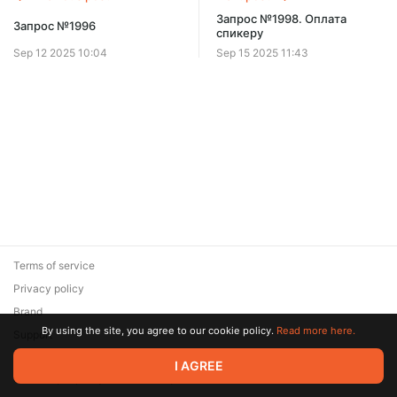
Запрос №1998. Оплата
Запрос №1996
спикеру
Sep 12 2025 10:04
Sep 15 2025 11:43
Terms of service
Privacy policy
Brand
By using the site, you agree to our cookie policy.
Read more here.
Support
© 2026 Zaya Solutions Limited. All rights reserved. All trademarks
I AGREE
are the property of their respective owners.