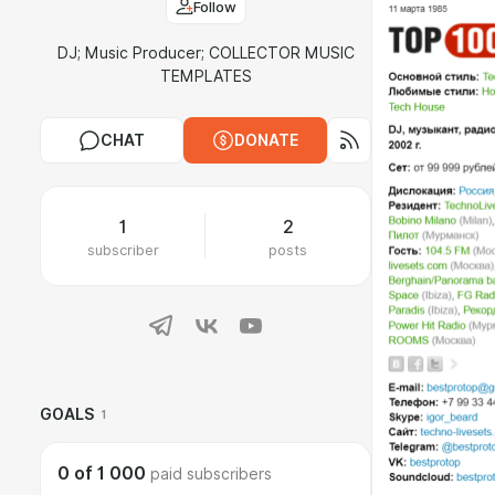
Follow
DJ; Music Producer; COLLECTOR MUSIC
TEMPLATES
CHAT
DONATE
1
2
subscriber
posts
GOALS
1
0
of
1 000
paid subscribers