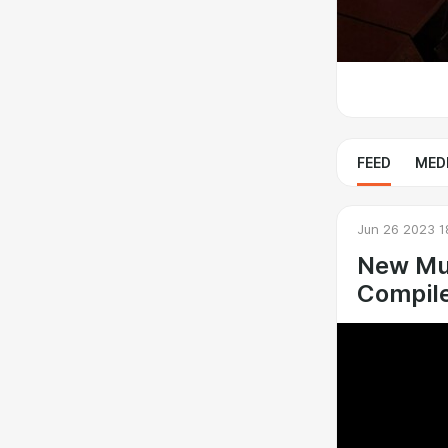
FEED
MED
Jun 26 2023 1
New Mus
Compile