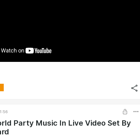
1:56
rld Party Music In Live Video Set By
ard