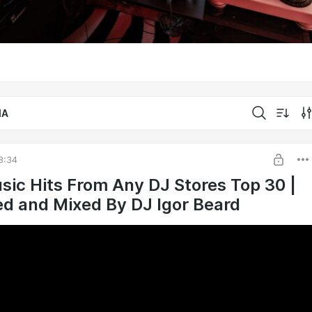
IA
8:34
ic Hits From Any DJ Stores Top 30 |
d and Mixed By DJ Igor Beard