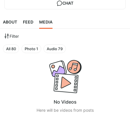
CHAT
ABOUT
FEED
MEDIA
Filter
All
80
Photo
1
Audio
79
No Videos
Here will be videos from posts