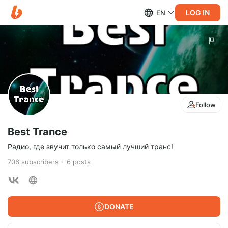
LOG IN
EN
Follow
Best Trance
Радио, где звучит только самый лучший транс!
706
subscribers
6
posts
DONATE