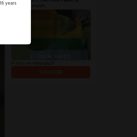
18 years
$1.31 per month
И коту на покушац!!!
SUBSCRIBE