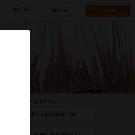
EN
SIGN UP
LOG IN
SUBSCRIPTION LEVELS
1
GIFT A SUBSCRIPTION
СТРИМЕРУ НА ПОКУШАТЬ