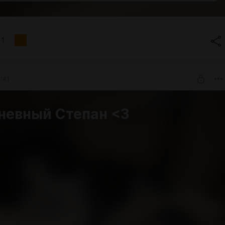
1
:41
невный Степан <3