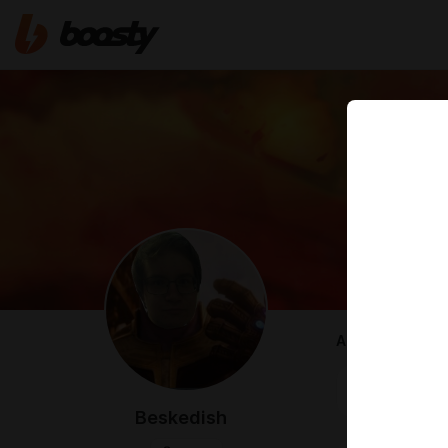
ABOUT
Какой-то че
Beskedish