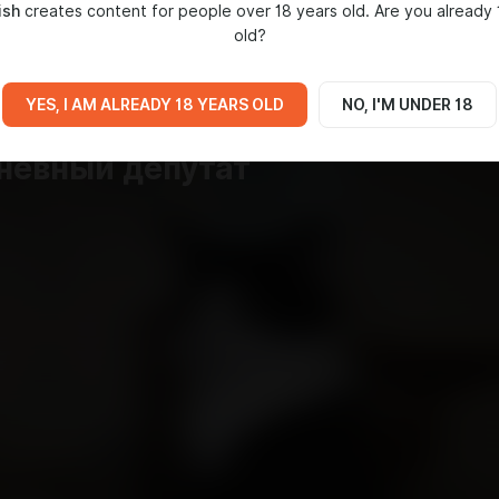
ish
creates content for people over 18 years old. Are you already 
IA
old?
9:52
YES, I AM ALREADY 18 YEARS OLD
NO, I'M UNDER 18
невный депутат