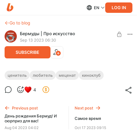
LOG IN
EN
Go to blog
Бермуды | Про искусство
Sep 13 2023 06:30
SUBSCRIBE
Новая встреча киноклуба!
ценитель
любитель
меценат
киноклуб
Level required:
16 сентября встречаемся в онлайн-киноклубе
4
Любитель
SUBSCRIBE
Previous post
Next post
День рождения Бермуд! И
Самое время
сюрприз для вас!
Aug 04 2023 04:02
Oct 17 2023 09:15