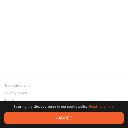
Terms of service
Privacy policy
Brand
By using the site, you agree to our cookie policy.
Read more here.
Support
© 2026 Zaya Solutions Limited. All rights reserved. All trademarks
I AGREE
are the property of their respective owners.