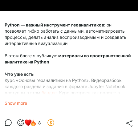
Python — важный инструмент геоаналитиков
: он
позволяет гибко работать с данными, автоматизировать
процессы, делать анализ воспроизводимым и создавать
интерактивные визуализации
В этом блоге я публикую
материалы по пространственной
аналитике на Python
Что уже есть
Курс «Основы геоаналитики на Python». Видеоразборы
каждого раздела и задания в формате Jupyter Notebook
доступны в этом
бандле
. Курс построен как проект: в
каждом модуле вы выполняете одно из заданий по анализу
Show more
пешеходной доступности сервисов и услуг в выбранном
городе.
8