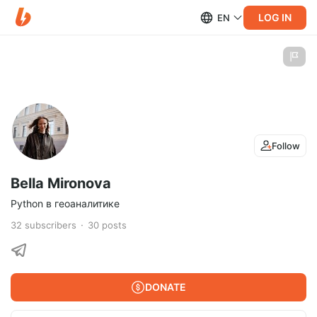
LOG IN
EN
Follow
Bella Mironova
Python в геоаналитике
32
subscribers
30
posts
DONATE