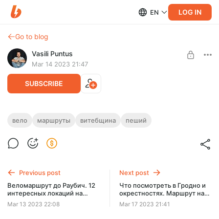
LOG IN
EN
Go to blog
Vasili Puntus
Mar 14 2023 21:47
SUBSCRIBE
Маршрут в Березинском заповеднике
вело
маршруты
витебщина
пеший
на 1 день
Post is available after purchase
Самое интересное что можно увидеть за один день. Пеший
BUY FOR $1.29
либо Вело. 20 км. Практически все возможные биотопы.
Космические пейзажи.
Previous post
Next post
Веломаршрут до Раубич. 12
Что посмотреть в Гродно и
интересных локаций на
окрестностях. Маршрут на
маршруте
1-2 дня
Mar 13 2023 22:08
Mar 17 2023 21:41