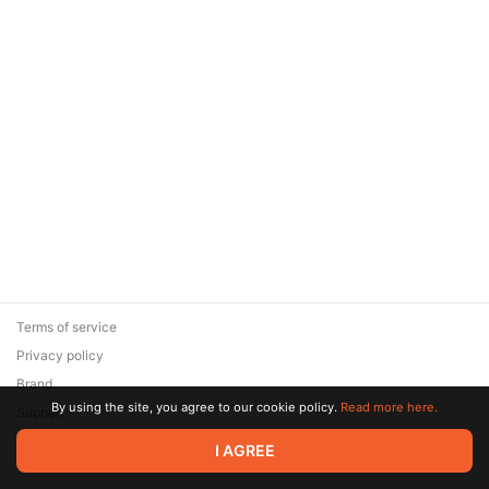
Terms of service
Privacy policy
Brand
By using the site, you agree to our cookie policy.
Read more here.
Support
© 2026 Zaya Solutions Limited. All rights reserved. All trademarks
I AGREE
are the property of their respective owners.