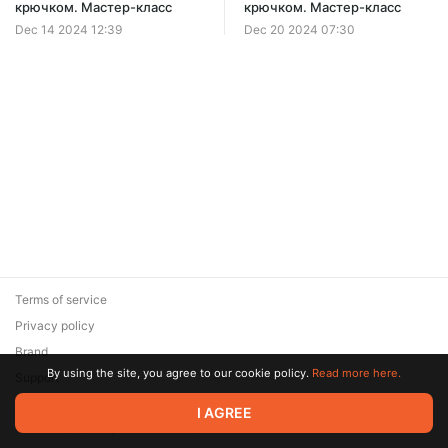
крючком. Мастер-класс
крючком. Мастер-класс
Dec 14 2024 12:39
Dec 20 2024 07:30
Terms of service
Privacy policy
Brand
By using the site, you agree to our cookie policy.
Read more here.
Support
© 2026 Zaya Solutions Limited. All rights reserved. All trademarks
I AGREE
are the property of their respective owners.