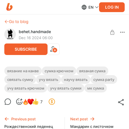
LOG IN
EN
Go to blog
behet.handmade
Dec 16 2024 06:00
SUBSCRIBE
Сумка-клатч «Party» крючком. Мастер-
вязание на канве
сумка крючком
вязаная сумка
класс
связать сумку
учу вязать
научу вязать
сумка party
Level required:
Премиум-подписка
Праздничный клатч из фантазийной пряжи с люрексом на
учу вязать крючком
учу вязать сумки
мк сумка
канве. Размер 21х15х5 см. Видео мастер-класс для уровня
SUBSCRIBE
«новичок» и выше.
7
Previous post
Next post
Рождественский леденец
Мандарин с листочком