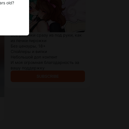
ars old?
Все рисунки сразу из под руки, как
из печки пирожки
Без цензуры, 18+
Спойлеры и випки
Небольшой доп контент
И моя огромная благодарность за
вашу поддержку
SUBSCRIBE