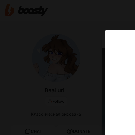
Aug 14 2025 1
Финал
BeaLuri
Follow
Классическая рисовака
CHAT
DONATE