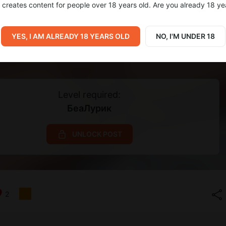
creates content for people over 18 years old. Are you already 18 ye
YES, I AM ALREADY 18 YEARS OLD
NO, I'M UNDER 18
Level required:
БеаЛурик
UNLOCK POST
2