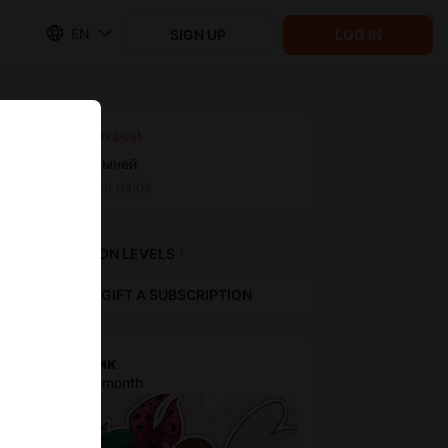
EN
SIGN UP
LOG IN
Previous post
Трейд с Дыней
Jun 30 2025 04:04
SUBSCRIPTION LEVELS
1
GIFT A SUBSCRIPTION
БеаЛурик
$1.31 per month