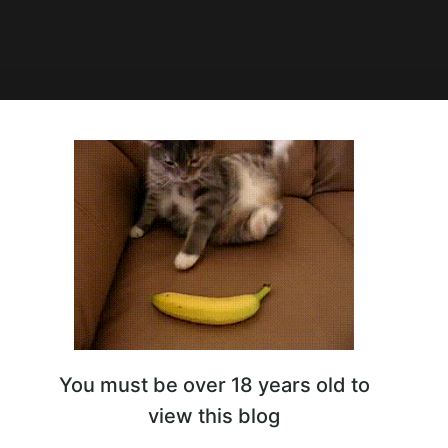
0:28
 раздевашек с Таной
You must be over 18 years old to
view this blog