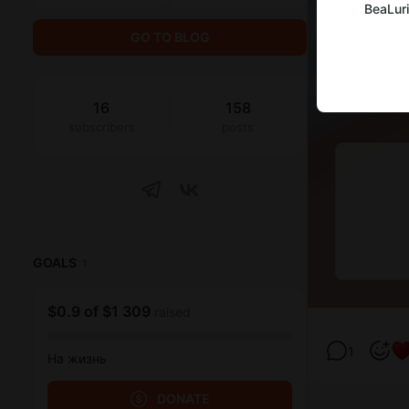
BeaLuri
GO TO BLOG
16
158
subscribers
posts
GOALS
1
$0.9
of
$1 309
raised
1
На жизнь
DONATE