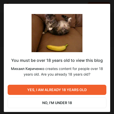
LOG IN
EN
Follow
You must be over 18 years old to view this blog
Михаил Кириченко
Михаил Кириченко
creates content for people over 18
Честно о стройке, дизайне и архитектуре
years old. Are you already 18 years old?
2 117
subscribers
585
posts
YES, I AM ALREADY 18 YEARS OLD
NO, I'M UNDER 18
SUBSCRIBE