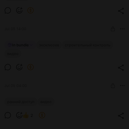
Level required:
Сам Себе Стройконтроль
SUBSCRIBE
Jul 05 14:00
СК. Столбчатый фундамент. Эксклюзив
In bundle
эксклюзив
строительный контроль
видео
Level required:
Сам Себе Стройконтроль
SUBSCRIBE
Jul 05 04:00
Диванный эксперт №4. Ранний доступ
ранний доступ
видео
Level required:
2
Созерцатель