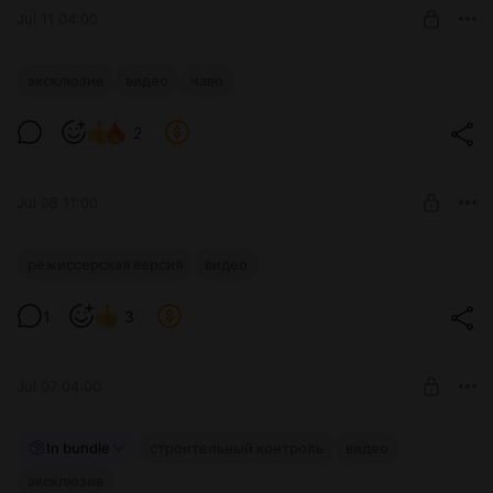
SUBSCRIBE
Jul 11 04:00
ЧаВо. Как сделать правильную баню?
эксклюзив
видео
чаво
Эксклюзив
Level required:
2
Хочу разобраться!
SUBSCRIBE
Jul 08 11:00
Выставка домов России. Режиссерская
режиссерская версия
видео
версия
Level required:
1
3
Созерцатель
SUBSCRIBE
Jul 07 04:00
СК. Плитный фундамент. Эксклюзив
In bundle
строительный контроль
видео
эксклюзив