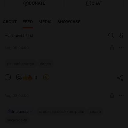
DONATE
CHAT
ABOUT
FEED
MEDIA
SHOWCASE
Newest First
Aug 05 04:00
Open Village 2026. Ранний доступ
ранний доступ
видео
Level required:
6
Созерцатель
SUBSCRIBE
Aug 03 04:00
СК. Контроль устройства цоколя.
In bundle
строительный контроль
видео
Эксклюзив
эксклюзив
Level required: