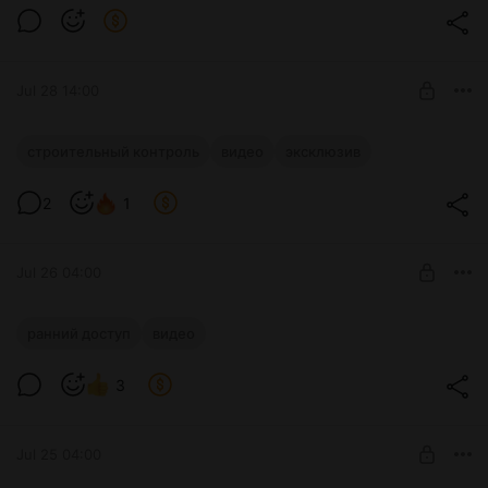
Сам Себе Стройконтроль
SUBSCRIBE
Jul 28 14:00
СК. Контроль гидроизоляции.
строительный контроль
видео
эксклюзив
Эксклюзив
Level required:
2
1
Сам Себе Стройконтроль
SUBSCRIBE
Jul 26 04:00
Одноэтажный дом с разделением зон.
ранний доступ
видео
Ранний доступ
Level required:
3
Созерцатель
SUBSCRIBE
Jul 25 04:00