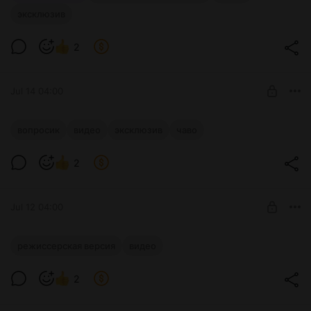
эксклюзив
2
Jul 14 04:00
ЧаВо. Соединение отопления.
вопросик
видео
эксклюзив
чаво
Эксклюзив
Level required:
2
Хочу разобраться!
SUBSCRIBE
Jul 12 04:00
Плоская крыша. Режиссерская версия
режиссерская версия
видео
Level required:
2
Созерцатель