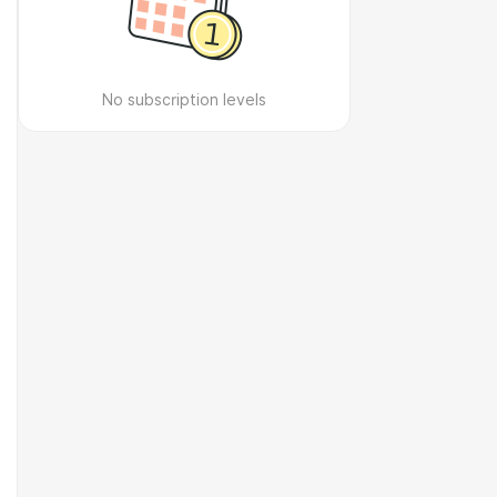
No subscription levels