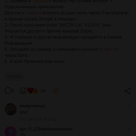
2. Привязать
Discord
к Boosty: Настройки аккунат >
Подключенные приложения
(Доступ к
Discord
можете осуществить через Ульту/запрет
и прочие штуки, Google в помощь)
3. После получения роли "БУСТИ LVL 1/2/3/4", вам
откроется доступ к группе каналов Zoloto.
4. IP сервера и другая информация находится в канале
Информация
5. Заходите на сервер и связываете аккаунт с
Discord
через бота.
6. И все! Приятной вам игры.
сервер
5
30
Ыефдлуккщк
WW!
Dec 28 2024 17:50
gys_11_228sasasasasasasas