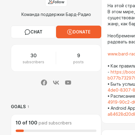
Follow
На этой стр
В этом мире,
Команда поддержки Бард-Радио
существован
жанр, как б
CHAT
DONATE
Необременит
радовать ва
www.bard-rad
30
9
subscribers
posts
• Как прави
-
https://boo
b077b73297f
• Быть услы
4de0-8307-8
• Расписани
4919-90c2-d
GOALS
1
• Android Ap
a84628d20d8
10
of
100
paid subscribers