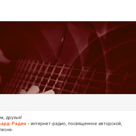
м, друзья!
Бард-Радио
- интернет-радио, посвященное авторской,
песне.