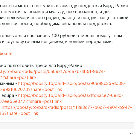
анице вы можете вступить в команду поддержки Бард-Радио.
 несмотря на поэзию и музыку, все прозаично, и для
ия некоммерческого радио, да еще и продвигающего такой
ардовская песня, необходима финансовая поддержка.
ельные для вас взносы 100 рублей в месяц помогут нам
с и круглосуточным вещанием, и новыми передачами.
io.net
льно подготовить треки для Бард-Радио
sty.to/bard-radio/posts/0a09317c-ce7b-4b51-9674-
1?share=post_link
шанным -
https://boosty.to/bard-radio/posts/90e98c35-db08-
39931662070?share=post_link
е эфира -
https://boosty.to/bard-radio/posts/1fc8ace7-6e30-
67ee55e3472?share=post_link
p
https://boosty.to/bard-radio/posts/1f383c77-d6c7-4904-b947-
6?share=post_link