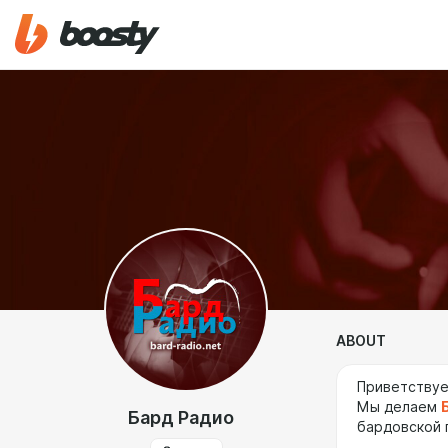
ABOUT
Приветствуе
Мы делаем
Бард Радио
бардовской 