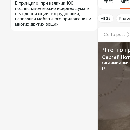
FEED
MED
В принципе, при наличии 100
подписчиков можно всерьез думать
о модернизации оборудования,
All
25
Phot
написании мобильного приложения и
многих других вещах.
Go to post
Что-то п
Сергей Нот
скачивания
р