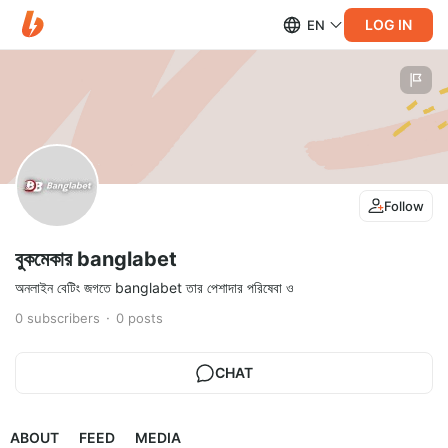
LOG IN
EN
Follow
বুকমেকার banglabet
অনলাইন বেটিং জগতে banglabet তার পেশাদার পরিষেবা ও
0
subscribers
0
posts
CHAT
ABOUT
FEED
MEDIA