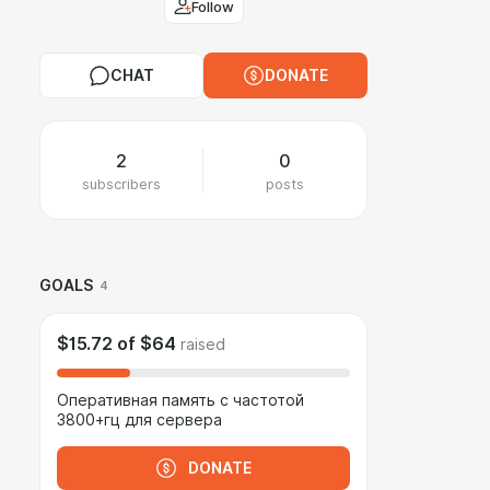
Follow
CHAT
DONATE
2
0
subscribers
posts
GOALS
4
$15.72
of
$64
raised
Оперативная память с частотой
3800+гц для сервера
DONATE