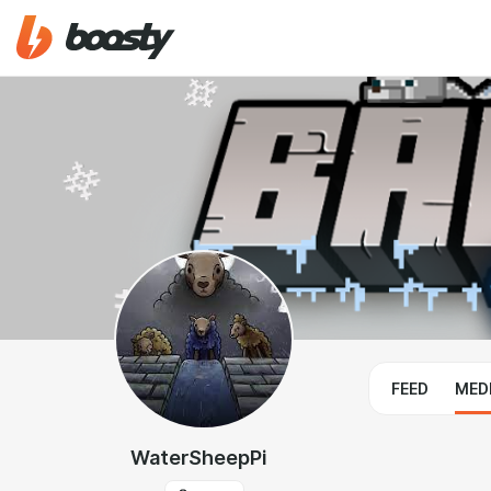
FEED
MED
WaterSheepPi