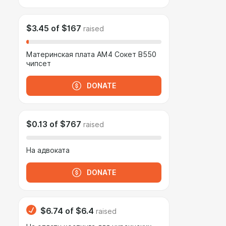
$3.45
of
$167
raised
Материнская плата AM4 Сокет B550
чипсет
DONATE
$0.13
of
$767
raised
На адвоката
DONATE
$6.74
of
$6.4
raised