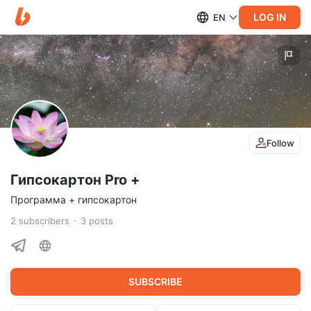
LOG IN
EN
Follow
Гипсокартон Pro +
Программа + гипсокартон
2
subscribers
3
posts
SUBSCRIBE