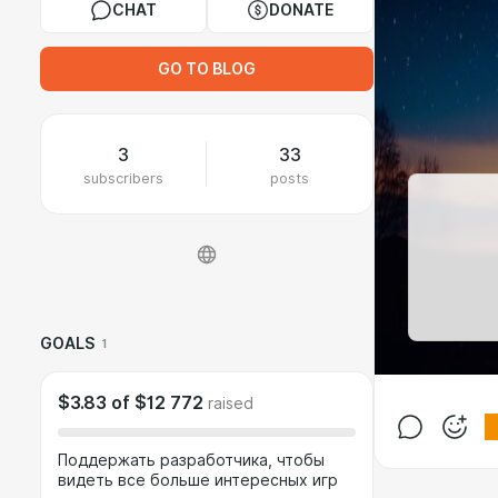
CHAT
DONATE
GO TO BLOG
3
33
subscribers
posts
GOALS
1
$3.83
of
$12 772
raised
Поддержать разработчика, чтобы
видеть все больше интересных игр