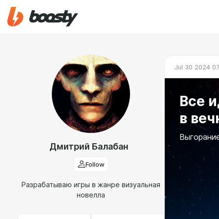
Jul 30 2024 0
Все и
в веч
Выгорание
Дмитрий Балабан
Follow
Разрабатываю игры в жанре визуальная
новелла