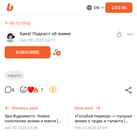
LOG IN
EN
Go to blog
Бака! Подкаст об аниме
Feb 06 2025 04:11
SUBSCRIBE
Наруто | Повесть о доблестном
наруто
Джирайе
Level required:
8
7
OVA-эпизоды
Спустя два года мы решили наконец-то вернуться к
обсуждению «Наруто»! Не упустите!
SUBSCRIBE
Previous post
Next post
Эра Фудзимото. Новое
«Голубой период» — лучшее
поколение аниме и манги |
аниме о труде и таланте |
Видеоэссе
Видеоэссе
Jan 30 2025 07:26
Feb 13 2025 07:04