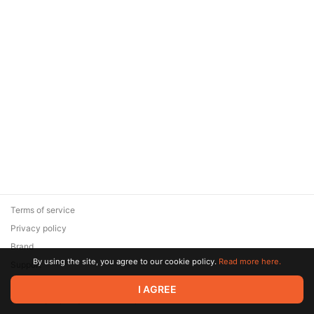
Terms of service
Privacy policy
Brand
By using the site, you agree to our cookie policy.
Read more here.
Support
© 2026 Zaya Solutions Limited. All rights reserved. All trademarks
I AGREE
are the property of their respective owners.