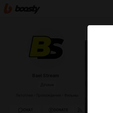
Jan 24 2025 0
Докт
Стрэ
безум
Bael Stream
Follow
Летсплеи - Прохождения - Фильмы
CHAT
DONATE