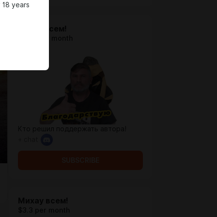
 18 years
Нихау всем!
$0.71 per month
Кто решил поддержать автора!
+ chat
SUBSCRIBE
Михау всем!
$3.3 per month