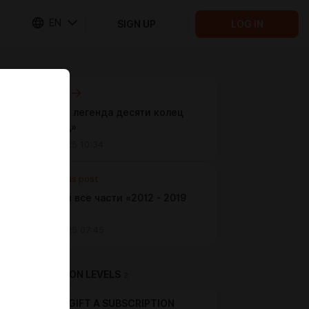
EN
SIGN UP
LOG IN
Next post
Шан-Чи и легенда десяти колец
«2021 год»
Jan 25 2025 10:34
Previous post
Мстители все части «2012 - 2019
год»
Jan 23 2025 07:45
SUBSCRIPTION LEVELS
2
GIFT A SUBSCRIPTION