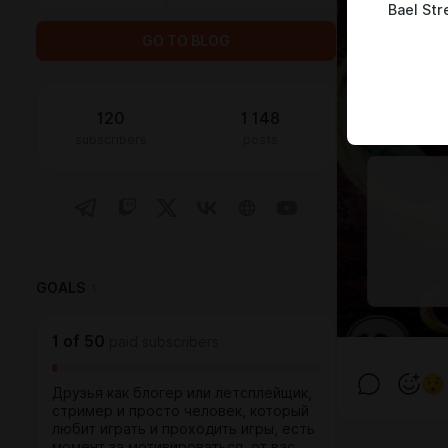
Bael St
GO TO BLOG
120
1 148
subscribers
posts
GOALS
1
1
of
50
paid subscribers
Друзья как блогер или летсплейщик,
стример и просто человек, который
любит играть и проходить игры, есть
момент за мотивироваться, от вас