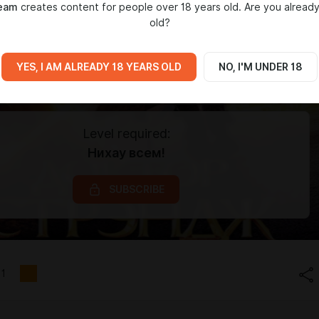
ream
creates content for people over 18 years old. Are you already
old?
YES, I AM ALREADY 18 YEARS OLD
NO, I'M UNDER 18
Level required:
Нихау всем!
SUBSCRIBE
1