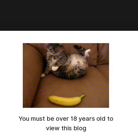
7:47
ор Стрэндж | Доктор
ндж: В мультивселенной
ия «2016 - 2022 год»
You must be over 18 years old to
view this blog