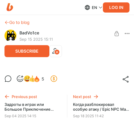
LOG IN
EN
Go to blog
BadVo1ce
Sep 15 2025 15:11
SUBSCRIBE
Когда ты единственный внимательный
5
игрок / D&D Logic на русском (Логика
Level required:
Dungeon and Dragons)
BadSquad 5КЮ
Previous post
Next post
UNLOCK POST
Задроты в играх или
Когда разблокировал
Большое Приключение
особую атаку / Epic NPC Man
Барашки и Локона (Часть 2) /
на русском
Sep 04 2025 14:15
Sep 18 2025 11:42
Epic NPC Man на русском