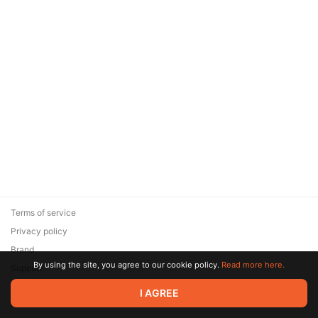
Terms of service
Privacy policy
Brand
By using the site, you agree to our cookie policy.
Read more here.
Support
© 2026 Zaya Solutions Limited. All rights reserved. All trademarks
I AGREE
are the property of their respective owners.