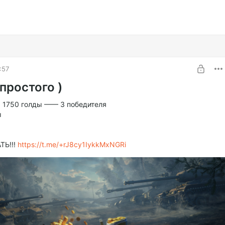
:57
простого )
 1750 голды —— 3 победителя
ы
Ь!!!
https://t.me/+rJ8cy1IykkMxNGRi