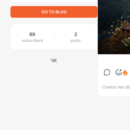
GO TO BLOG
69
2
subscribers
posts
Creator has di