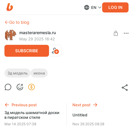
LOG IN
EN
Go to blog
masteraremesla.ru
May 29 2025 16:42
SUBSCRIBE
3D-модель Святой Татианы Римской в окладе, образа
3д модель
икона
одной из самых почитаемых святых, символизирующей
стойкость веры и мученическое терпение.
Post is available after purchase
BUY FOR $19.4
Previous post
Next post
3д модель шахматной доски
Untitled
в пиратском стиле
Mar 14 2025 07:38
Nov 29 2025 08:28