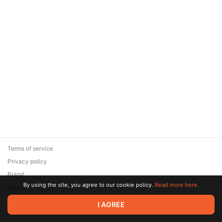
Terms of service
Privacy policy
Brand
By using the site, you agree to our cookie policy.
Read more here.
Support
© 2026 Zaya Solutions Limited. All rights reserved. All trademarks
I AGREE
are the property of their respective owners.