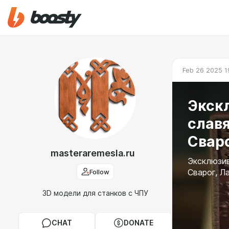
Feb 26 2025 1
Экск
слав
Сваро
masteraremesla.ru
Эксклюзив
Follow
Сварог, Л
3D модели для станков с ЧПУ
CHAT
DONATE