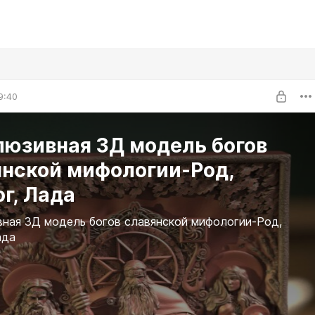
9:40
люзивная 3Д модель богов
янской мифологии-Род,
г, Лада
ная 3Д модель богов славянской мифологии-Род,
ада