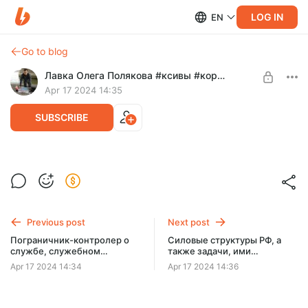
LOG IN
EN
Go to blog
Лавка Олега Полякова #ксивы #корочки#удостоверения
Apr 17 2024 14:35
SUBSCRIBE
Как отличить фейковое, сувенирное,
Post is available after purchase
шуточное удостоверение или корочку ?
BUY FOR $0.13
Previous post
Next post
Пограничник-контролер о
Силовые структуры РФ, а
службе, служебном
также задачи, ими
удостоверении или корочке
решаемые
Apr 17 2024 14:34
Apr 17 2024 14:36