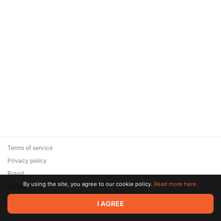
Terms of service
Privacy policy
Brand
By using the site, you agree to our cookie policy.
Read more here.
Support
© 2026 Zaya Solutions Limited. All rights reserved. All trademarks
I AGREE
are the property of their respective owners.