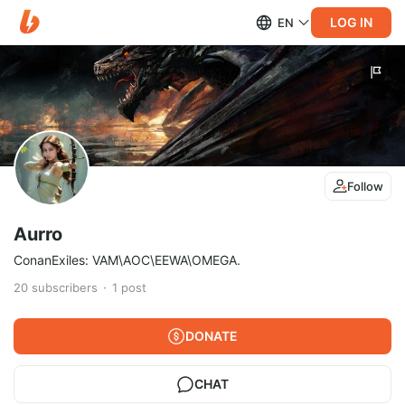
LOG IN
EN
Follow
Aurro
ConanExiles: VAM\AOC\EEWA\OMEGA.
20
subscribers
1
post
DONATE
CHAT