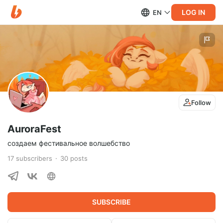
LOG IN
EN
Follow
AuroraFest
создаем фестивальное волшебство
17
subscribers
30
posts
SUBSCRIBE