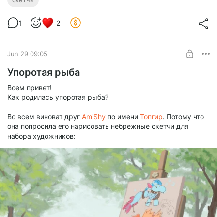
скетчи
Level required:
1
2
Турист
SUBSCRIBE
Jun 29 09:05
Упоротая рыба
Всем привет!
Как родилась упоротая рыба?
Во всем виноват друг
AmiShy
по имени
Топгир
. Потому что
она попросила его нарисовать небрежные скетчи для
набора художников: