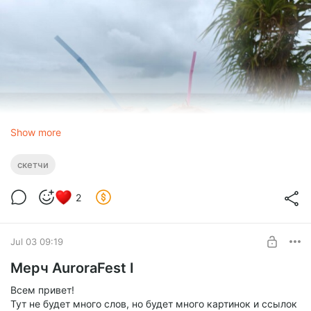
Show more
скетчи
2
Jul 03 09:19
Но да, морюшко было, поэтому приступаем к работе.
Мерч AuroraFest I
Все началось с даты. Конечно, местами нас опередил
Ребрик, который занял весну. Чтобы не сталкиваться
Всем привет!
лбами, решили взять осень... Почему осень? Потому что это
Тут не будет много слов, но будет много картинок и ссылок