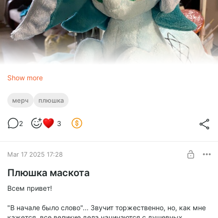
Show more
мерч
плюшка
2
3
Mar 17 2025 17:28
Плюшка маскота
На бутылках кока-колы кольца какие?
Всем привет!
"В начале было слово"... Звучит торжественно, но, как мне
Матовые
кажется, все великие дела начинаются с душевных