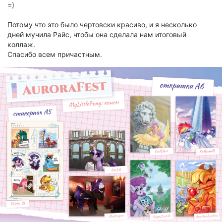
мое любимое время года, и все дело в дождях и листьях.
=)
Потому что это было чертовски красиво, и я несколько
дней мучила Райс, чтобы она сделала нам итоговый
коллаж.
Спасибо всем причастным.