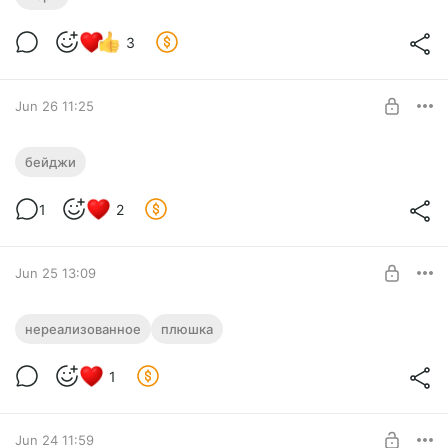
3
Jun 26 11:25
Бейджи II
бейджи
Бейджи с первой Авроры: что изменилось после концепта.
Level required:
1
2
Турист
SUBSCRIBE
Jun 25 13:09
Плюшка маскота: брелок
нереализованное
плюшка
Level required:
1
Студент из Мурино
SUBSCRIBE
Jun 24 11:59