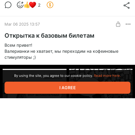
Level required:
2
Студент из Мурино
SUBSCRIBE
Mar 06 2025 13:57
Открытка к базовым билетам
Всем привет!
Валерианки не хватает, мы переходим на кофеиновые
стимуляторы ;)
By using the site, you agree to our cookie policy.
Read more here.
I AGREE