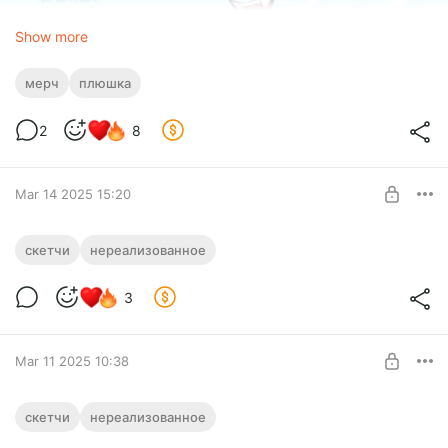
Show more
мерч
плюшка
Реф от
Anotherdeadrat
2
8
Mar 14 2025 15:20
Плакат
скетчи
нереализованное
Level required:
3
Студент из Мурино
SUBSCRIBE
Mar 11 2025 10:38
Значок
скетчи
нереализованное