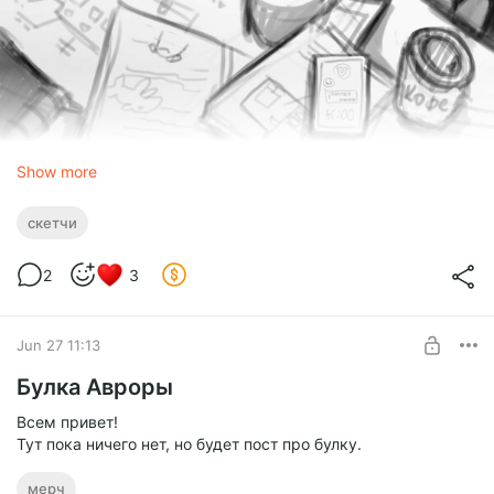
Show more
скетчи
2
3
Jun 27 11:13
Булка Авроры
Всем привет!
Тут пока ничего нет, но будет пост про булку.
мерч