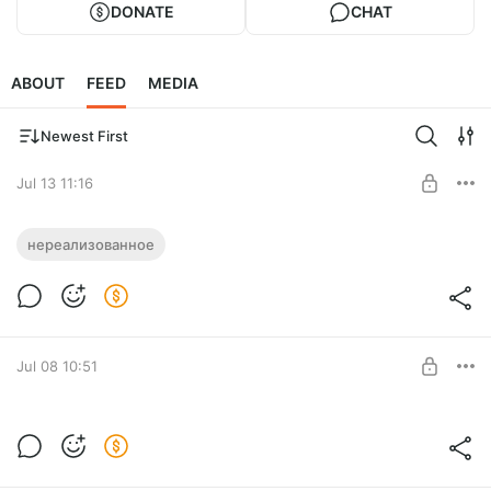
DONATE
CHAT
ABOUT
FEED
MEDIA
Newest First
Jul 13 11:16
Билеты
нереализованное
Билеты: было - стало.
Level required:
Студент из Мурино
SUBSCRIBE
Jul 08 10:51
Зимняя открытка
Варианты поздравительной открытки.
Level required: