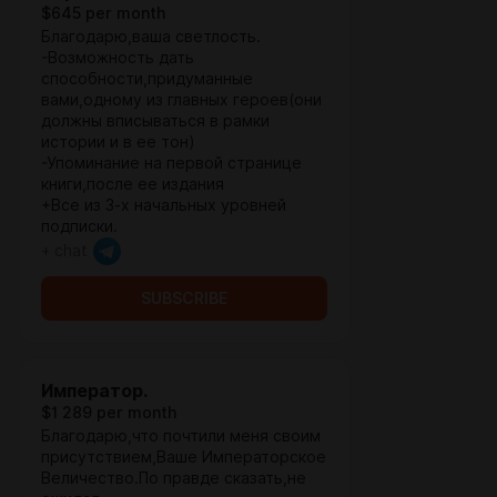
$645 per month
Благодарю,ваша светлость.
-Возможность дать
способности,придуманные
вами,одному из главных героев(они
должны вписываться в рамки
истории и в ее тон)
-Упоминание на первой странице
книги,после ее издания
+Все из 3-х начальных уровней
подписки.
+ chat
SUBSCRIBE
Император.
$1 289 per month
Благодарю,что почтили меня своим
присутствием,Ваше Императорское
Величество.По правде сказать,не