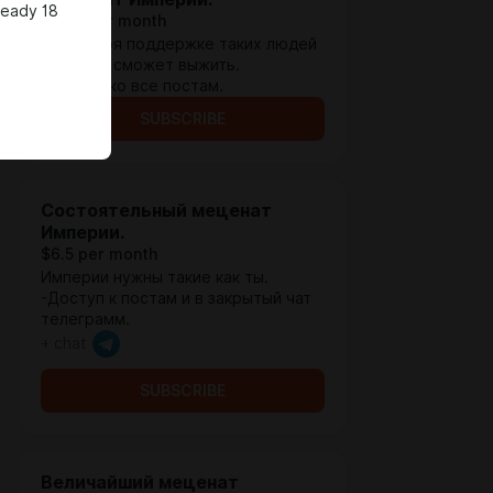
ready 18
$1.94 per month
Благодаря поддержке таких людей
Империя сможет выжить.
-Доступ ко все постам.
SUBSCRIBE
Состоятельный меценат
Империи.
$6.5 per month
Империи нужны такие как ты.
-Доступ к постам и в закрытый чат
телеграмм.
+ chat
SUBSCRIBE
Величайший меценат