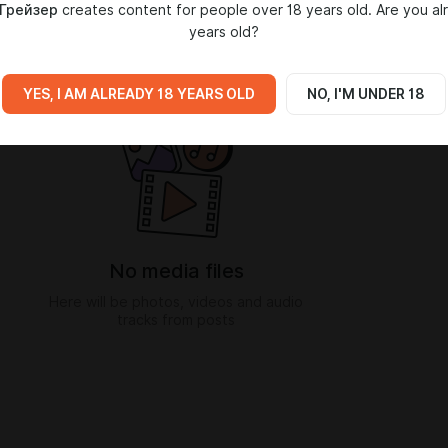
 Грейзер
creates content for people over 18 years old. Are you al
years old?
IA
YES, I AM ALREADY 18 YEARS OLD
NO, I'M UNDER 18
No media files
Here will be photos, videos and audio
tracks from posts