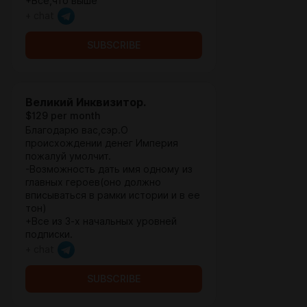
+Все,что выше
+ chat
SUBSCRIBE
Великий Инквизитор.
$129 per month
Благодарю вас,сэр.О
происхождении денег Империя
пожалуй умолчит.
-Возможность дать имя одному из
главных героев(оно должно
вписываться в рамки истории и в ее
тон)
+Все из 3-х начальных уровней
подписки.
+ chat
SUBSCRIBE