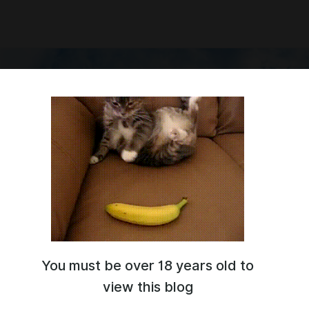
You must be over 18 years old to
 страница произведения "Прощающий ангел" и его автора,
йзера.
view this blog