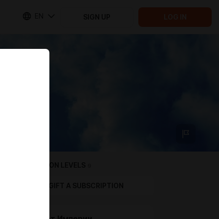
EN
SIGN UP
LOG IN
SUBSCRIPTION LEVELS
9
GIFT A SUBSCRIPTION
Меценат Империи.