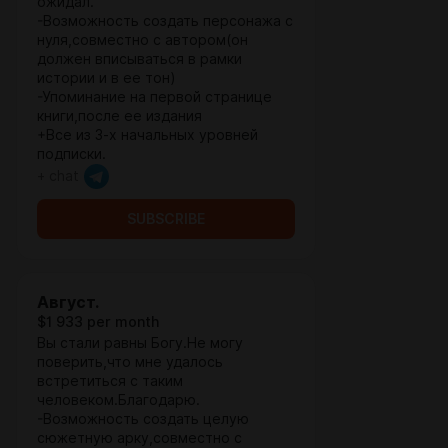
ожидал.
-Возможность создать персонажа с
нуля,совместно с автором(он
должен вписываться в рамки
истории и в ее тон)
-Упоминание на первой странице
книги,после ее издания
+Все из 3-х начальных уровней
подписки.
+ chat
SUBSCRIBE
Август.
$1 933 per month
Вы стали равны Богу.Не могу
поверить,что мне удалось
встретиться с таким
человеком.Благодарю.
-Возможность создать целую
сюжетную арку,совместно с