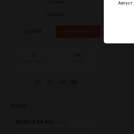
Follow
Август
FEED
MED
Писатель
CHAT
DONATE
0
54
subscribers
posts
GOALS
1
$0.39
of
$6 443
raised