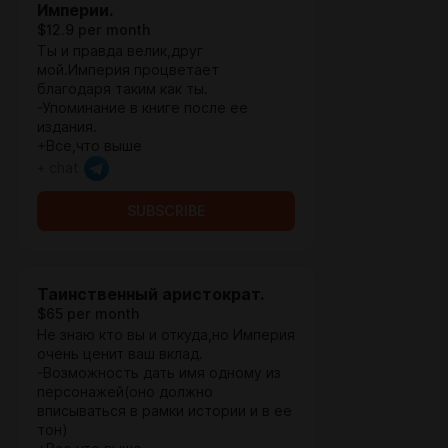
Империи.
$12.9 per month
Ты и правда велик,друг
мой.Империя процветает
благодаря таким как ты.
-Упоминание в книге после ее
издания.
+Все,что выше
+ chat
SUBSCRIBE
Таинственный аристократ.
$65 per month
Не знаю кто вы и откуда,но Империя
очень ценит ваш вклад.
-Возможность дать имя одному из
персонажей(оно должно
вписываться в рамки истории и в ее
тон)