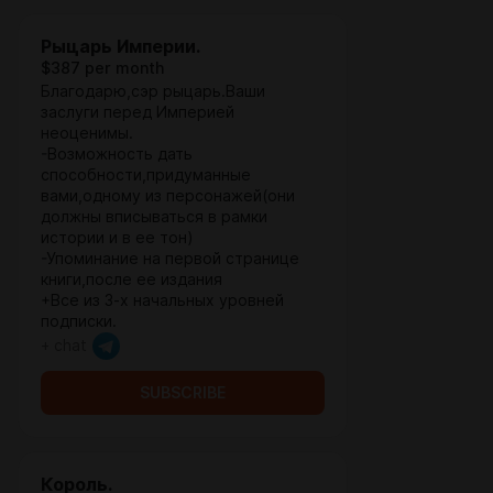
Рыцарь Империи.
$387 per month
Благодарю,сэр рыцарь.Ваши
заслуги перед Империей
неоценимы.
-Возможность дать
способности,придуманные
вами,одному из персонажей(они
должны вписываться в рамки
истории и в ее тон)
-Упоминание на первой странице
книги,после ее издания
+Все из 3-х начальных уровней
подписки.
+ chat
SUBSCRIBE
Король.