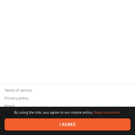
Terms of service
Privacy policy
Brand
By using the site, you agree to our cookie policy.
Read more here.
Support
© 2026 Zaya Solutions Limited. All rights reserved. All trademarks
I AGREE
are the property of their respective owners.