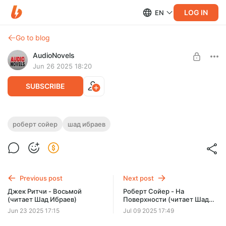
LOG IN
EN
Go to blog
AudioNovels
Jun 26 2025 18:20
SUBSCRIBE
Роберт Сойер - Затерялось в почте
роберт сойер
шад ибраев
(читает Шад Ибраев)
Level required:
Стандартная
SUBSCRIBE
Previous post
Next post
Джек Ритчи - Восьмой
Роберт Сойер - На
(читает Шад Ибраев)
Поверхности (читает Шад
Ибраев)
Jun 23 2025 17:15
Jul 09 2025 17:49