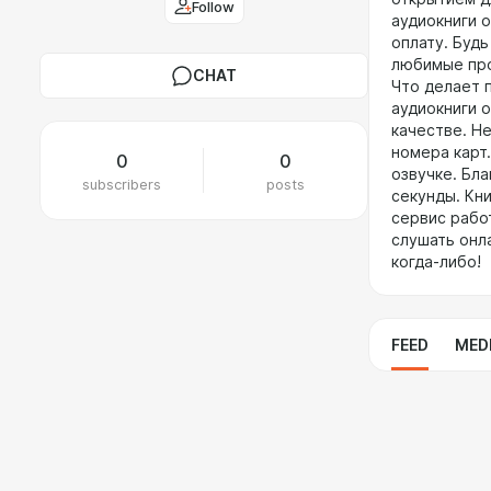
Follow
аудиокниги 
оплату. Будь
любимые про
CHAT
Что делает 
аудиокниги 
качестве. Н
номера карт
0
0
озвучке. Бл
subscribers
posts
секунды. Кни
сервис рабо
слушать онл
когда-либо!
FEED
MED