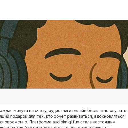
каждая минута на счету, аудиокниги онлайн бесплатно слушать
ящий подарок для тех, кто хочет развиваться, вдохновляться
одновременно. Платформа audioknigi.fun стала настоящим
ля ценителей литературы, ведь здесь можно слушать