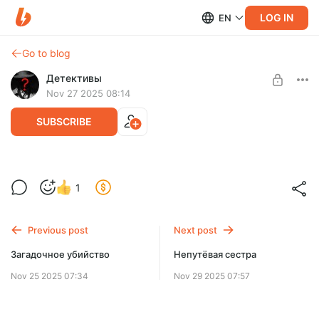
LOG IN
EN
Go to blog
Детективы
Nov 27 2025 08:14
SUBSCRIBE
Криминальные миллионы
1
Level required:
Случайная встреча с абсурдной автокатастрофой
Доступ ко всем книгам аудио библиотеки
оборачивается для подруг Люськи и Татьяны неожиданным
обретением чемодана, набитого миллионами
Previous post
Next post
UNLOCK POST
Загадочное убийство
Непутёвая сестра
Nov 25 2025 07:34
Nov 29 2025 07:57