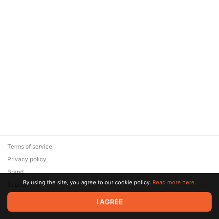
Terms of service
Privacy policy
Brand
By using the site, you agree to our cookie policy.
Read more here.
Support
© 2026 Zaya Solutions Limited. All rights reserved. All trademarks
I AGREE
are the property of their respective owners.