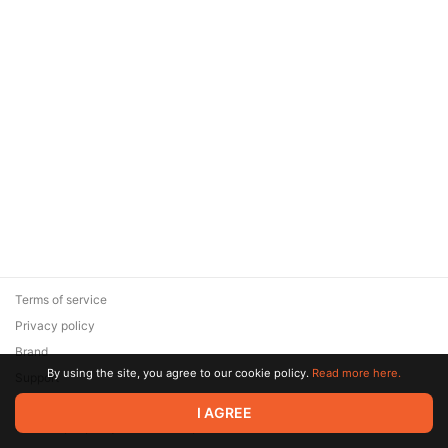
Terms of service
Privacy policy
Brand
By using the site, you agree to our cookie policy.
Read more here.
Support
© 2026 Zaya Solutions Limited. All rights reserved. All trademarks
I AGREE
are the property of their respective owners.