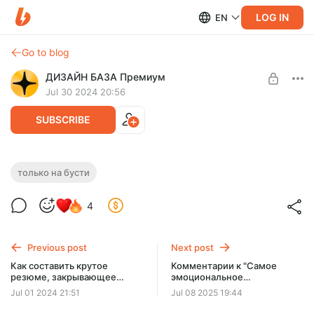
LOG IN
EN
Go to blog
ДИЗАЙН БАЗА Премиум
Jul 30 2024 20:56
SUBSCRIBE
Как я стал дизайнером
только на бусти
Level required:
4
Доступ к Бусти
SUBSCRIBE
Previous post
Next post
Как составить крутое
Комментарии к "Самое
резюме, закрывающее
эмоциональное
вакансию
моноколесо"
Jul 01 2024 21:51
Jul 08 2025 19:44