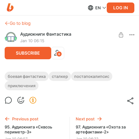
LOG IN
EN
Go to blog
Аудиокниги Фантастика
Jan 10 06:15
SUBSCRIBE
96. Аудиокнига «Охота за
боевая фантастика
сталкер
постапокалипсис
артефактами-1»
приключения
Level required:
Подписка на каталог
Полная версия
Продолжительность: 11 ч. 47 мин
SUBSCRIBE
Слушайте эту и другие лучшие аудиокниги жанра
S.T.A.L.K.E.R. целиком, без рекламы и ограничений!
Previous post
Next post
95. Аудиокнига «Сквозь
97. Аудиокнига «Охота за
периметр-3»
артефактами-2»
Jan 10 06:07
Jan 10 06:22