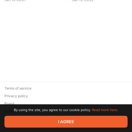
Terms of service
Privacy policy
Brand
By using the site, you agree to our cookie policy.
Read more here.
Support
© 2026 Zaya Solutions Limited. All rights reserved. All trademarks
I AGREE
are the property of their respective owners.