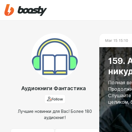
Mar 15 15:10
159. 
нику
Полная ве
Аудиокниги Фантастика
Продолжит
Слушайте 
Follow
целиком, 
Лучшие новинки для Вас! Более 180
аудиокниг!