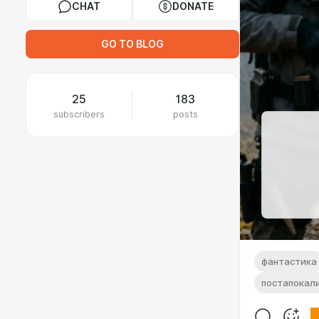
CHAT
DONATE
GO TO BLOG
25
183
subscribers
posts
фантастика
постапокал