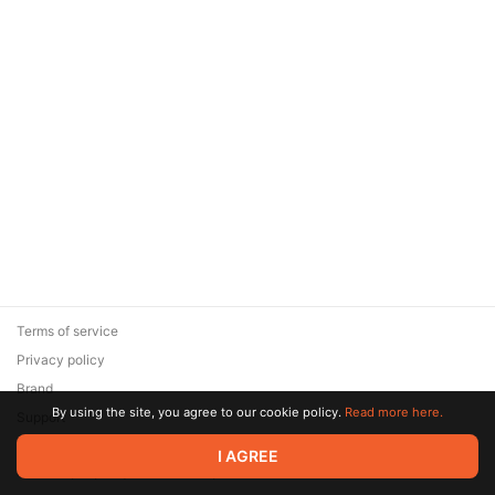
Terms of service
Privacy policy
Brand
By using the site, you agree to our cookie policy.
Read more here.
Support
© 2026 Zaya Solutions Limited. All rights reserved. All trademarks
I AGREE
are the property of their respective owners.