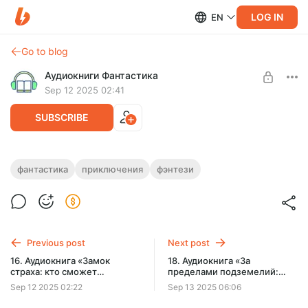
LOG IN
EN
Go to blog
Аудиокниги Фантастика
Sep 12 2025 02:41
SUBSCRIBE
17. Аудиокнига «Игра, где ошибки стоят
фантастика
приключения
фэнтези
жизни: Сможешь выжить?»
Level required:
Подписка на каталог
Полная версия.
Продолжительность: 10 ч. 38 мин.
SUBSCRIBE
Слушайте эту и другие лучшие аудиокниги жанра
Previous post
Next post
Фантастика целиком, без рекламы и ограничений!
16. Аудиокнига «Замок
18. Аудиокнига «За
страха: кто сможет
пределами подземелий:
сбежать?»
тайны северной тундры!»
Sep 12 2025 02:22
Sep 13 2025 06:06