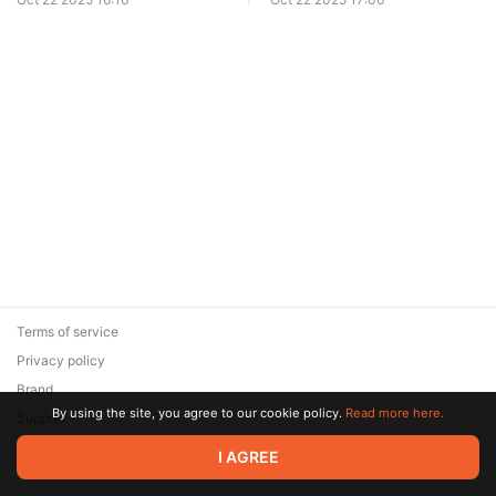
Terms of service
Privacy policy
Brand
By using the site, you agree to our cookie policy.
Read more here.
Support
© 2026 Zaya Solutions Limited. All rights reserved. All trademarks
I AGREE
are the property of their respective owners.