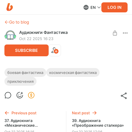
LOG IN
EN
Go to blog
Аудиокниги Фантастика
Oct 22 2025 16:23
SUBSCRIBE
38. Аудиокнига «Механические
боевая фантастика
космическая фантастика
гладиаторы-3»
приключения
Level required:
Подписка на каталог
Полная версия.
Продолжительность: 10 ч. 42 мин.
SUBSCRIBE
Слушайте эту и другие лучшие аудиокниги жанра
Фантастика целиком, без рекламы и ограничений!
Previous post
Next post
37. Аудиокнига
39. Аудиокнига
«Механические
«Преображение сталкера»
гладиаторы-2»
Oct 22 2025 16:16
Oct 22 2025 17:06