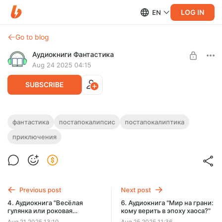
LOG IN
EN
Go to blog
Аудиокниги Фантастика
Aug 24 2025 04:15
SUBSCRIBE
5. Аудиокнига "Выживший в
фантастика
постапокалипсис
постапокалиптика
постапокалипсисе: сможет ли он
приключения
Level required:
искупить грехи?"
Подписка на каталог
Полная версия.
SUBSCRIBE
Продолжительность: 11 ч. 10 мин.
Слушайте эту и другие лучшие аудиокниги жанра
Фантастика целиком,
Previous post
Next post
без рекламы и ограничений!
4. Аудиокнига "Весёлая
6. Аудиокнига "Мир на грани:
гулянка или роковая
кому верить в эпоху хаоса?"
ошибка?"
Aug 21 2025 13:10
Aug 25 2025 11:36