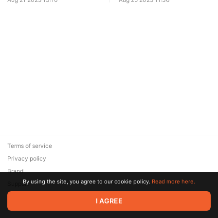
Terms of service
Privacy policy
Brand
By using the site, you agree to our cookie policy.
Read more here.
Support
© 2026 Zaya Solutions Limited. All rights reserved. All trademarks
I AGREE
are the property of their respective owners.