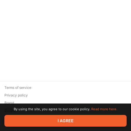
Terms of service
Privacy policy
Brand
By using the site, you agree to our cookie policy.
Read more here.
Support
© 2026 Zaya Solutions Limited. All rights reserved. All trademarks
I AGREE
are the property of their respective owners.