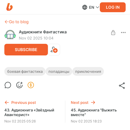
LOG IN
EN
Go to blog
Аудиокниги Фантастика
Nov 02 2025 10:04
SUBSCRIBE
44. Аудиокнига «Вторжение в
боевая фантастика
попаданцы
приключения
спокойствие»
Level required:
Подписка на каталог
Полная версия.
Продолжительность: 12 ч. 01 мин.
SUBSCRIBE
Слушайте эту и другие лучшие аудиокниги жанра
Previous post
Next post
Фантастика целиком, без рекламы и ограничений!
43. Аудиокнига «Звёздный
45. Аудиокнига "Выжить
Авантюрист»
вместе"
Nov 02 2025 05:26
Nov 02 2025 18:23