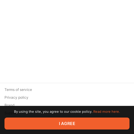
Terms of service
Privacy policy
Brand
By using the site, you agree to our cookie policy.
Read more here.
Support
© 2026 Zaya Solutions Limited. All rights reserved. All trademarks
I AGREE
are the property of their respective owners.