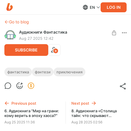
LOG IN
EN
Go to blog
Аудиокниги Фантастика
Aug 27 2025 12:42
SUBSCRIBE
7. Аудиокнига «В поисках потерянного:
фантастика
фэнтези
приключения
путь чужака»
Level required:
Подписка на каталог
Полная версия.
Продолжительность: 08 ч. 08 мин.
SUBSCRIBE
Слушайте эту и другие лучшие аудиокниги жанра
Previous post
Next post
Фантастика целиком,
без рекламы и ограничений!
6. Аудиокнига "Мир на грани:
8. Аудиокнига «Столица
кому верить в эпоху хаоса?"
тайн: что скрывают
прошлые легенды?»
Aug 25 2025 11:36
Aug 28 2025 02:56