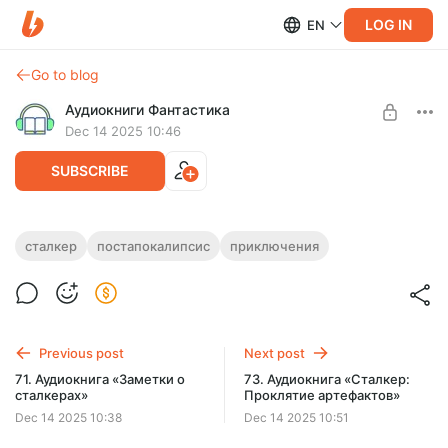
LOG IN
EN
Go to blog
Аудиокниги Фантастика
Dec 14 2025 10:46
SUBSCRIBE
72. Аудиокнига «Зона роковых
сталкер
постапокалипсис
приключения
артефактов»
Level required:
Подписка на каталог
Полная версия.
Продолжительность: 1 ч. 15 мин.
SUBSCRIBE
Слушайте эту и другие лучшие аудиокниги
Previous post
Next post
жанра Фантастика целиком, без рекламы и ограничений!
71. Аудиокнига «Заметки о
73. Аудиокнига «Сталкер:
сталкерах»
Проклятие артефактов»
Dec 14 2025 10:38
Dec 14 2025 10:51