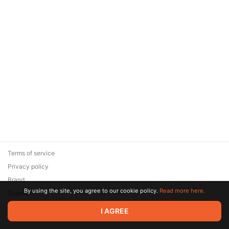
Terms of service
Privacy policy
Brand
By using the site, you agree to our cookie policy.
Read more here.
Support
© 2026 Zaya Solutions Limited. All rights reserved. All trademarks
I AGREE
are the property of their respective owners.