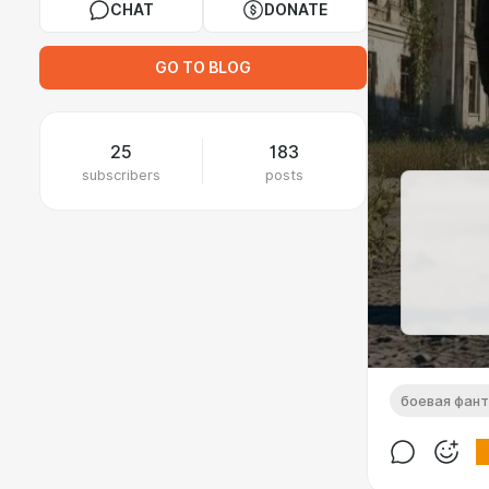
CHAT
DONATE
GO TO BLOG
25
183
subscribers
posts
боевая фан