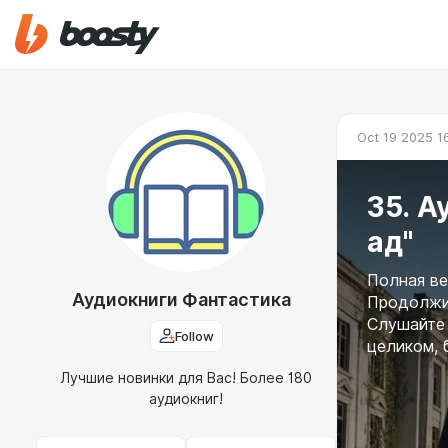
Oct 19 2025 1
35. А
ад"
Полная ве
Аудиокниги Фантастика
Продолжит
Слушайте 
Follow
целиком, 
Лучшие новинки для Вас! Более 180
аудиокниг!