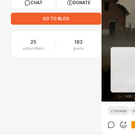
CHAT
DONATE
GO TO BLOG
25
183
subscribers
posts
сталкер