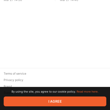
Terms of service
Privacy policy
Brand
By using the site, you agree to our cookie policy.
Read more here.
Support
© 2026 Zaya Solutions Limited. All rights reserved. All trademarks
I AGREE
are the property of their respective owners.