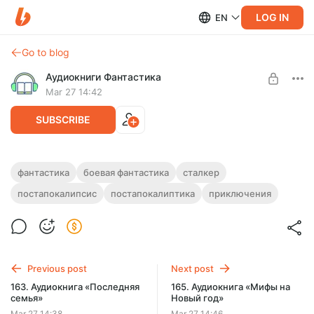
LOG IN
EN
Go to blog
Аудиокниги Фантастика
Mar 27 14:42
SUBSCRIBE
164. Аудиокнига «Любовь против
фантастика
боевая фантастика
сталкер
аномалии»
постапокалипсис
постапокалиптика
приключения
Level required:
Подписка на каталог
Полная версия.
Продолжительность: 5 ч. 13 мин.
SUBSCRIBE
Слушайте эту и другие лучшие аудиокниги жанра
Фантастика целиком, без рекламы и ограничений!
Previous post
Next post
163. Аудиокнига «Последняя
165. Аудиокнига «Мифы на
семья»
Новый год»
Mar 27 14:38
Mar 27 14:46