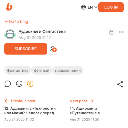
LOG IN
EN
Go to blog
Аудиокниги Фантастика
Aug 31 2025 11:17
SUBSCRIBE
13. Аудиокнига «На пороге
фантастика
фэнтези
приключения
неизведанного: что ждет в новых
Level required:
мирах?»
Подписка на каталог
Полная версия.
SUBSCRIBE
Продолжительность: 8 ч. 23 мин.
Previous post
Next post
Слушайте эту и другие лучшие аудиокниги жанра
12. Аудиокнига «Технологии
14. Аудиокнига
Фантастика целиком, без рекламы и ограничений!
или магия? Человек перед
«Путешествие в
выбором!»
неизвестность: что
Aug 31 2025 11:02
Aug 31 2025 11:26
скрывают цивилизации?»