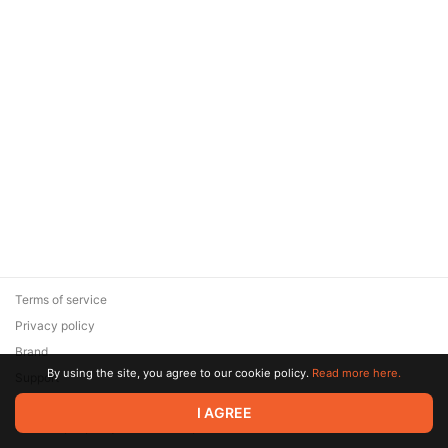
Terms of service
Privacy policy
Brand
By using the site, you agree to our cookie policy.
Read more here.
Support
© 2026 Zaya Solutions Limited. All rights reserved. All trademarks
I AGREE
are the property of their respective owners.