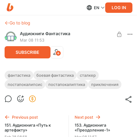
LOG IN
EN
Go to blog
Аудиокниги Фантастика
Mar 08 11:53
SUBSCRIBE
152. Аудиокнига «Охота»
фантастика
боевая фантастика
сталкер
постапокалипсис
постапокалиптика
приключения
Level required:
Полная версия.
Подписка на каталог
Продолжительность: 0 ч. 41 мин.
Слушайте эту и другие лучшие аудиокниги жанра
SUBSCRIBE
Фантастика целиком, без рекламы и ограничений!
Previous post
Next post
151. Аудиокнига «Путь к
153. Аудиокнига
артефакту»
«Преодоление-1»
Feb 28 08:58
Mar 08 11:57