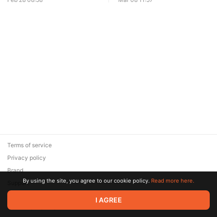
Terms of service
Privacy policy
Brand
By using the site, you agree to our cookie policy.
Read more here.
Support
© 2026 Zaya Solutions Limited. All rights reserved. All trademarks
I AGREE
are the property of their respective owners.