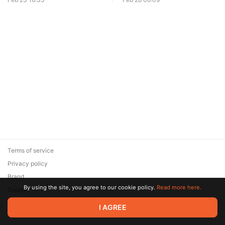
Terms of service
Privacy policy
Brand
By using the site, you agree to our cookie policy.
Read more here.
Support
© 2026 Zaya Solutions Limited. All rights reserved. All trademarks
I AGREE
are the property of their respective owners.