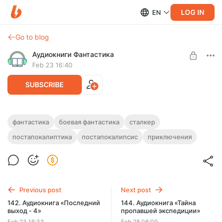
LOG IN
EN
Go to blog
Аудиокниги Фантастика
Feb 23 16:40
SUBSCRIBE
143. Аудиокнига «Последний выход - 5»
фантастика
боевая фантастика
сталкер
постапокалиптика
постапокалипсис
приключения
Level required:
Полная версия.
Подписка на каталог
Продолжительность: 9 ч. 01 мин.
Слушайте эту и другие лучшие аудиокниги жанра
SUBSCRIBE
Фантастика целиком, без рекламы и ограничений!
Previous post
Next post
142. Аудиокнига «Последний
144. Аудиокнига «Тайна
выход - 4»
пропавшей экспедиции»
Feb 23 16:33
Feb 28 06:09