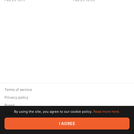
Terms of service
Privacy policy
Brand
By using the site, you agree to our cookie policy.
Read more here.
Support
© 2026 Zaya Solutions Limited. All rights reserved. All trademarks
I AGREE
are the property of their respective owners.