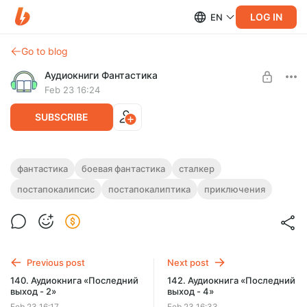
LOG IN
EN
Go to blog
Аудиокниги Фантастика
Feb 23 16:24
SUBSCRIBE
141. Аудиокнига «Последний выход - 3»
фантастика
боевая фантастика
сталкер
постапокалипсис
постапокалиптика
приключения
Level required:
Полная версия.
Подписка на каталог
Продолжительность: 10 ч. 03 мин.
Слушайте эту и другие лучшие аудиокниги жанра
SUBSCRIBE
Фантастика целиком, без рекламы и ограничений!
Previous post
Next post
140. Аудиокнига «Последний
142. Аудиокнига «Последний
выход - 2»
выход - 4»
Feb 23 16:17
Feb 23 16:33