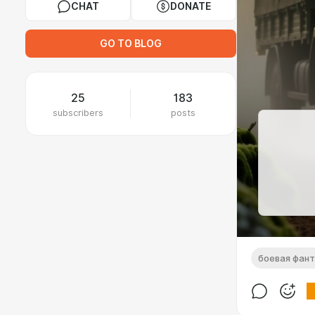
CHAT
DONATE
GO TO BLOG
25
183
subscribers
posts
боевая фан