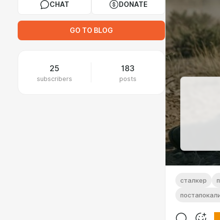
CHAT
DONATE
GO TO BLOG
25
183
subscribers
posts
сталкер
постапокал