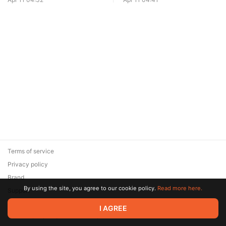
Terms of service
Privacy policy
Brand
By using the site, you agree to our cookie policy.
Read more here.
Support
© 2026 Zaya Solutions Limited. All rights reserved. All trademarks
I AGREE
are the property of their respective owners.