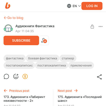
LOG IN
EN
Go to blog
Аудиокниги Фантастика
Apr 11 04:35
SUBSCRIBE
174. Аудиокнига «Запретная правда»
фантастика
боевая фантастика
сталкер
постапокалипсис
постапокалиптика
приключения
Level required:
Полная версия.
Подписка на каталог
Продолжительность: 3 ч. 11 мин.
Слушайте эту и другие лучшие аудиокниги жанра
SUBSCRIBE
Фантастика целиком, без рекламы и ограничений!
Previous post
Next post
173. Аудиокнига «Лабиринт
175. Аудиокнига «Последний
неизвестности - 2»
шанс»
Apr 11 04:32
Apr 11 04:41