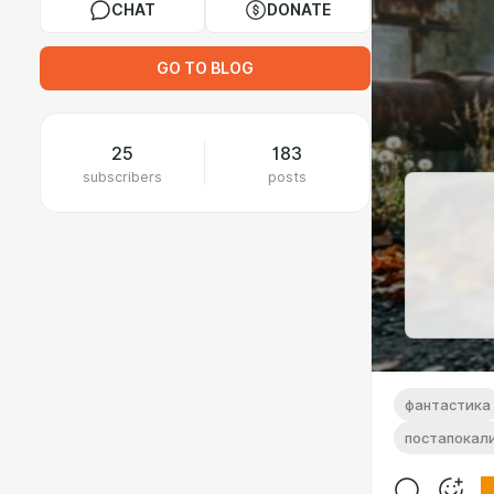
CHAT
DONATE
GO TO BLOG
25
183
subscribers
posts
фантастика
постапокал